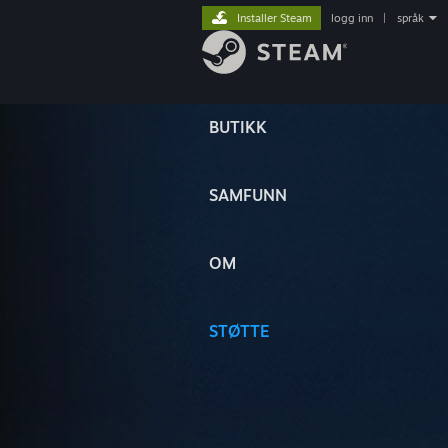
Installer Steam
logg inn
|
språk
BUTIKK
SAMFUNN
OM
STØTTE