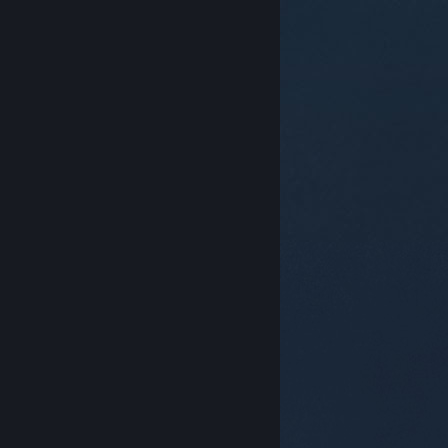
© Valve Corporation. Alle rettigheter reservert. Alle
varemerker tilhører sine respektive eiere i USA og
andre land.
Retningslinjer for personvern
|
Juridisk
|
Tilgjengelighet
|
Steams abonnementsavtale
|
Refusjoner
|
Informasjonskapsler