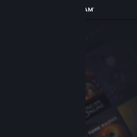
Zaloguj się
Sklep
Społeczność
Informacje
Wsparcie
Zmień język
Pobierz aplikację mobilną Steam
Wersja przeglądarkowa