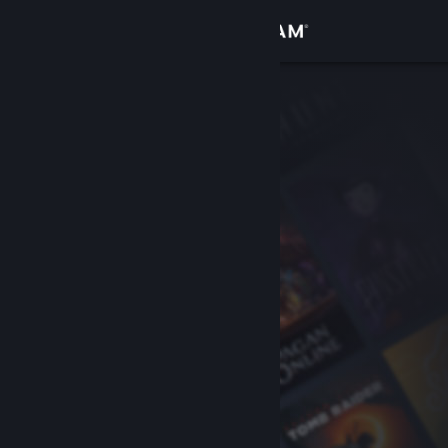
Zaloguj się
Sklep
Społeczność
Informacje
Wsparcie
Zmień język
Pobierz aplikację mobilną Steam
Wersja przeglądarkowa