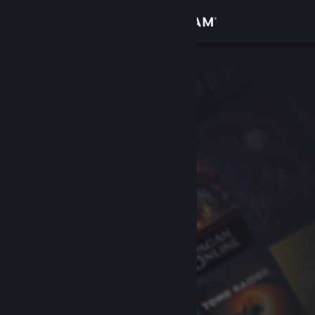
Zaloguj się
Sklep
Społeczność
Informacje
Wsparcie
Zmień język
Pobierz aplikację mobilną Steam
Wersja przeglądarkowa