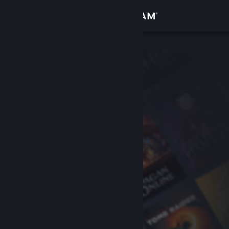
Zaloguj się
Sklep
Społeczność
Informacje
Wsparcie
Zmień język
Pobierz aplikację mobilną Steam
Wersja przeglądarkowa