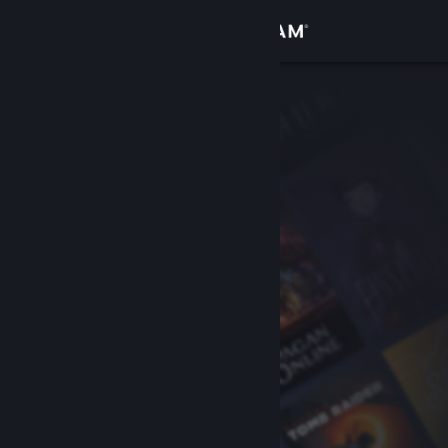
Zaloguj się
Sklep
Społeczność
Informacje
Wsparcie
Zmień język
Pobierz aplikację mobilną Steam
Wersja przeglądarkowa