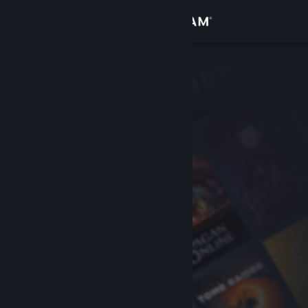
Zaloguj się
Sklep
Społeczność
Informacje
Wsparcie
Zmień język
Pobierz aplikację mobilną Steam
Wersja przeglądarkowa