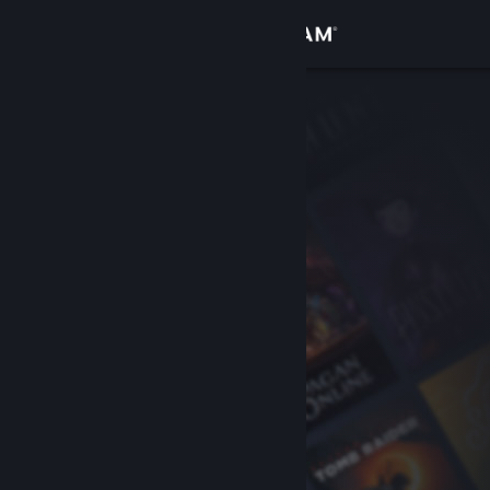
Zaloguj się
Sklep
Społeczność
Informacje
Wsparcie
Zmień język
Pobierz aplikację mobilną Steam
Wersja przeglądarkowa