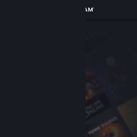
Zaloguj się
Sklep
Społeczność
Informacje
Wsparcie
Zmień język
Pobierz aplikację mobilną Steam
Wersja przeglądarkowa