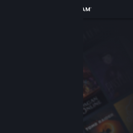
Zaloguj się
Sklep
Społeczność
Informacje
Wsparcie
Zmień język
Pobierz aplikację mobilną Steam
Wersja przeglądarkowa