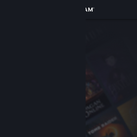
Zaloguj się
Sklep
Społeczność
Informacje
Wsparcie
Zmień język
Pobierz aplikację mobilną Steam
Wersja przeglądarkowa