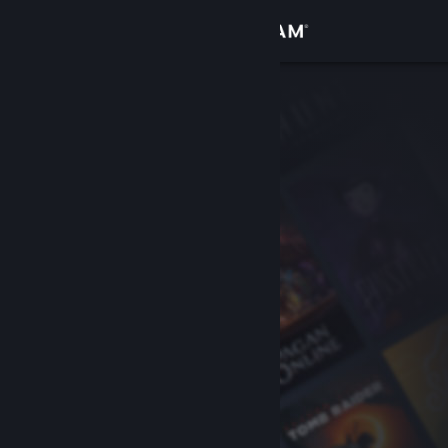
Zaloguj się
Sklep
Społeczność
Informacje
Wsparcie
Zmień język
Pobierz aplikację mobilną Steam
Wersja przeglądarkowa