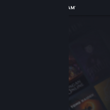
Zaloguj się
Sklep
Społeczność
Informacje
Wsparcie
Zmień język
Pobierz aplikację mobilną Steam
Wersja przeglądarkowa