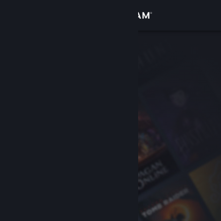
Zaloguj się
Sklep
Społeczność
Informacje
Wsparcie
Zmień język
Pobierz aplikację mobilną Steam
Wersja przeglądarkowa