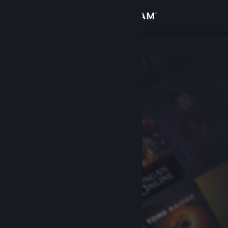
Zaloguj się
Sklep
Społeczność
Informacje
Wsparcie
Zmień język
Pobierz aplikację mobilną Steam
Wersja przeglądarkowa