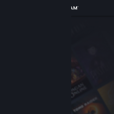
Zaloguj się
Sklep
Społeczność
Informacje
Wsparcie
Zmień język
Pobierz aplikację mobilną Steam
Wersja przeglądarkowa