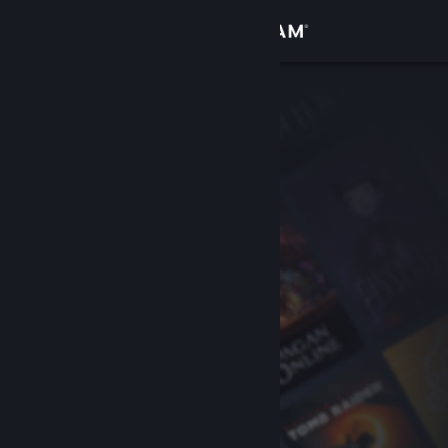
Zaloguj się
Sklep
Społeczność
Informacje
Wsparcie
Zmień język
Pobierz aplikację mobilną Steam
Wersja przeglądarkowa