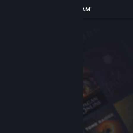
Zaloguj się
Sklep
Społeczność
Informacje
Wsparcie
Zmień język
Pobierz aplikację mobilną Steam
Wersja przeglądarkowa