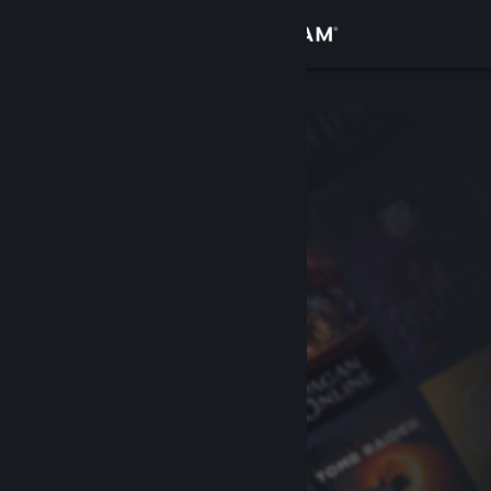
Zaloguj się
Sklep
Społeczność
Informacje
Wsparcie
Zmień język
Pobierz aplikację mobilną Steam
Wersja przeglądarkowa