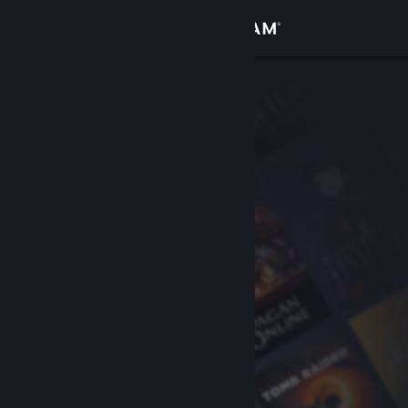
Zaloguj się
Sklep
Społeczność
Informacje
Wsparcie
Zmień język
Pobierz aplikację mobilną Steam
Wersja przeglądarkowa