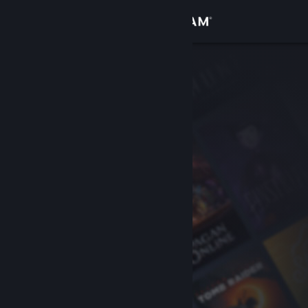
Zaloguj się
Sklep
Społeczność
Informacje
Wsparcie
Zmień język
Pobierz aplikację mobilną Steam
Wersja przeglądarkowa