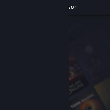
Zaloguj się
Sklep
Społeczność
Informacje
Wsparcie
Zmień język
Pobierz aplikację mobilną Steam
Wersja przeglądarkowa