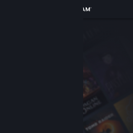
Zaloguj się
Sklep
Społeczność
Informacje
Wsparcie
Zmień język
Pobierz aplikację mobilną Steam
Wersja przeglądarkowa