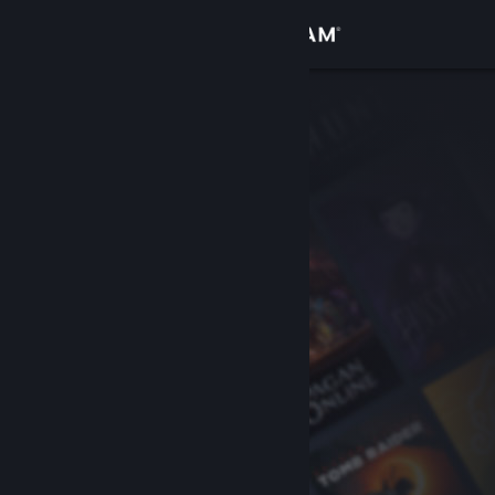
Zaloguj się
Sklep
Społeczność
Informacje
Wsparcie
Zmień język
Pobierz aplikację mobilną Steam
Wersja przeglądarkowa