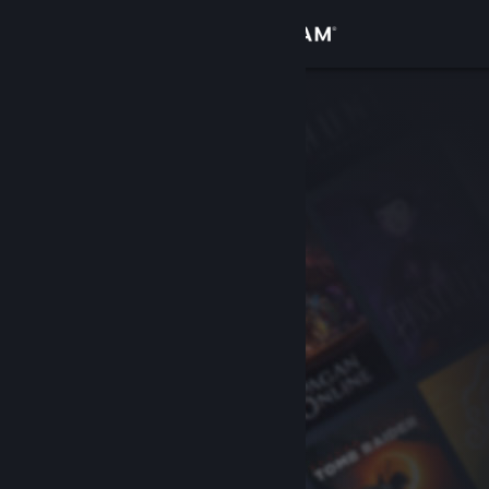
Zaloguj się
Sklep
Społeczność
Informacje
Wsparcie
Zmień język
Pobierz aplikację mobilną Steam
Wersja przeglądarkowa