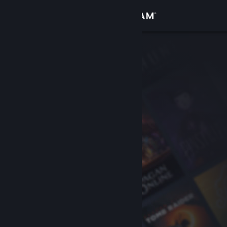
Zaloguj się
Sklep
Społeczność
Informacje
Wsparcie
Zmień język
Pobierz aplikację mobilną Steam
Wersja przeglądarkowa