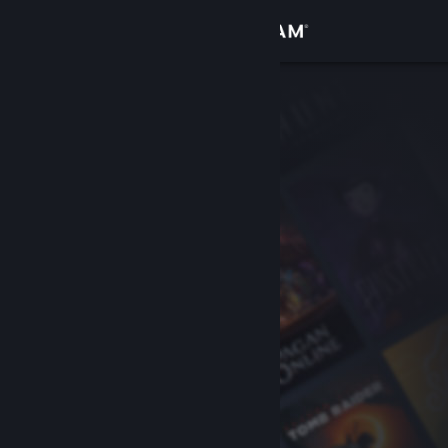
Zaloguj się
Sklep
Społeczność
Informacje
Wsparcie
Zmień język
Pobierz aplikację mobilną Steam
Wersja przeglądarkowa