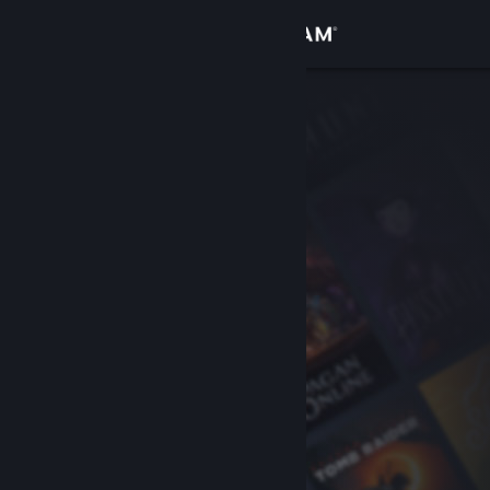
Zaloguj się
Sklep
Społeczność
Informacje
Wsparcie
Zmień język
Pobierz aplikację mobilną Steam
Wersja przeglądarkowa