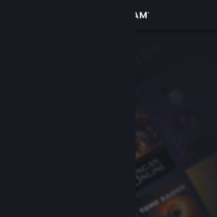
Zaloguj się
Sklep
Społeczność
Informacje
Wsparcie
Zmień język
Pobierz aplikację mobilną Steam
Wersja przeglądarkowa