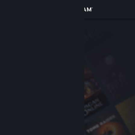
Zaloguj się
Sklep
Społeczność
Informacje
Wsparcie
Zmień język
Pobierz aplikację mobilną Steam
Wersja przeglądarkowa