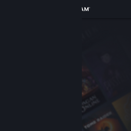
Zaloguj się
Sklep
Społeczność
Informacje
Wsparcie
Zmień język
Pobierz aplikację mobilną Steam
Wersja przeglądarkowa