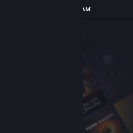
Zaloguj się
Sklep
Społeczność
Informacje
Wsparcie
Zmień język
Pobierz aplikację mobilną Steam
Wersja przeglądarkowa