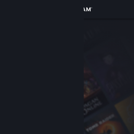
Zaloguj się
Sklep
Społeczność
Informacje
Wsparcie
Zmień język
Pobierz aplikację mobilną Steam
Wersja przeglądarkowa