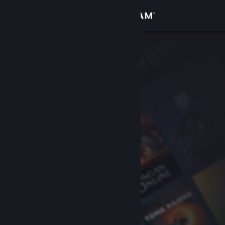
Zaloguj się
Sklep
Społeczność
Informacje
Wsparcie
Zmień język
Pobierz aplikację mobilną Steam
Wersja przeglądarkowa