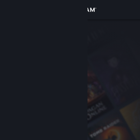
Zaloguj się
Sklep
Społeczność
Informacje
Wsparcie
Zmień język
Pobierz aplikację mobilną Steam
Wersja przeglądarkowa