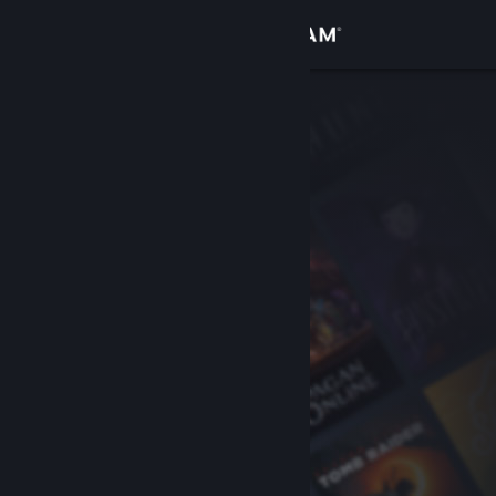
Zaloguj się
Sklep
Społeczność
Informacje
Wsparcie
Zmień język
Pobierz aplikację mobilną Steam
Wersja przeglądarkowa