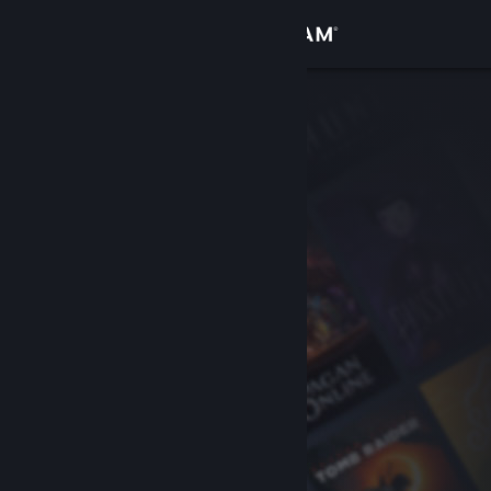
Zaloguj się
Sklep
Społeczność
Informacje
Wsparcie
Zmień język
Pobierz aplikację mobilną Steam
Wersja przeglądarkowa