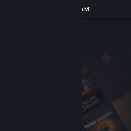
Zaloguj się
Sklep
Społeczność
Informacje
Wsparcie
Zmień język
Pobierz aplikację mobilną Steam
Wersja przeglądarkowa