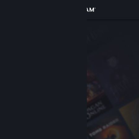
Zaloguj się
Sklep
Społeczność
Informacje
Wsparcie
Zmień język
Pobierz aplikację mobilną Steam
Wersja przeglądarkowa