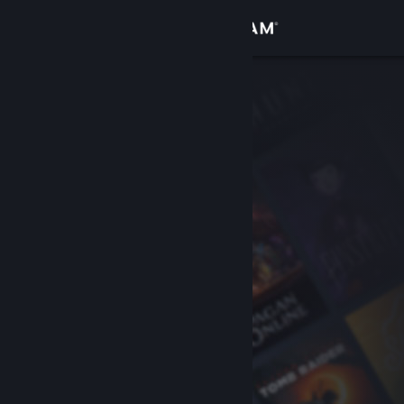
Zaloguj się
Sklep
Społeczność
Informacje
Wsparcie
Zmień język
Pobierz aplikację mobilną Steam
Wersja przeglądarkowa