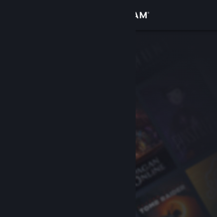
Zaloguj się
Sklep
Społeczność
Informacje
Wsparcie
Zmień język
Pobierz aplikację mobilną Steam
Wersja przeglądarkowa