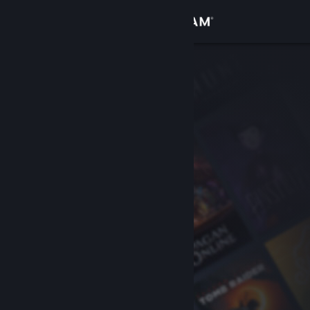
Zaloguj się
Sklep
Społeczność
Informacje
Wsparcie
Zmień język
Pobierz aplikację mobilną Steam
Wersja przeglądarkowa