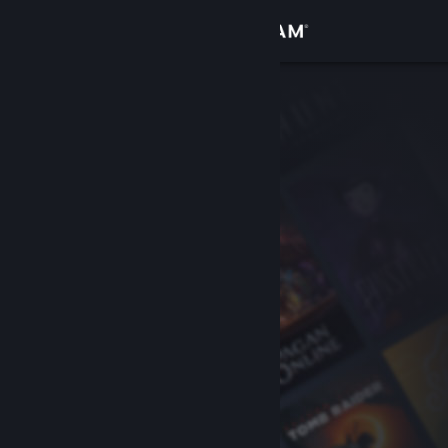
Zaloguj się
Sklep
Społeczność
Informacje
Wsparcie
Zmień język
Pobierz aplikację mobilną Steam
Wersja przeglądarkowa