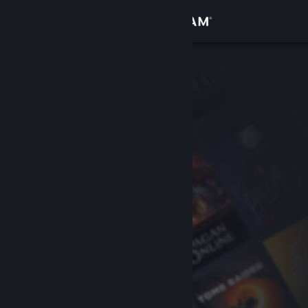
Zaloguj się
Sklep
Społeczność
Informacje
Wsparcie
Zmień język
Pobierz aplikację mobilną Steam
Wersja przeglądarkowa