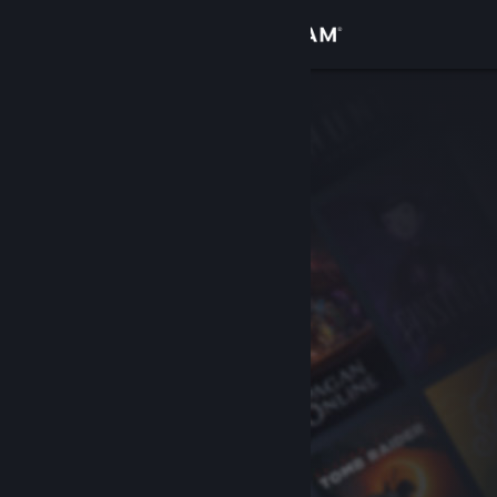
Zaloguj się
Sklep
Społeczność
Informacje
Wsparcie
Zmień język
Pobierz aplikację mobilną Steam
Wersja przeglądarkowa