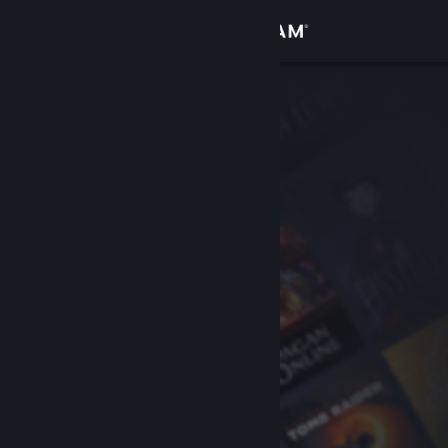
Zaloguj się
Sklep
Społeczność
Informacje
Wsparcie
Zmień język
Pobierz aplikację mobilną Steam
Wersja przeglądarkowa