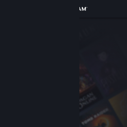
Zaloguj się
Sklep
Społeczność
Informacje
Wsparcie
Zmień język
Pobierz aplikację mobilną Steam
Wersja przeglądarkowa