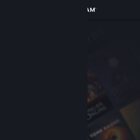
Zaloguj się
Sklep
Społeczność
Informacje
Wsparcie
Zmień język
Pobierz aplikację mobilną Steam
Wersja przeglądarkowa