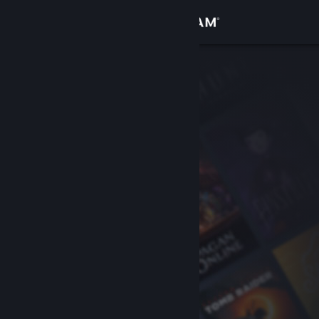
Zaloguj się
Sklep
Społeczność
Informacje
Wsparcie
Zmień język
Pobierz aplikację mobilną Steam
Wersja przeglądarkowa